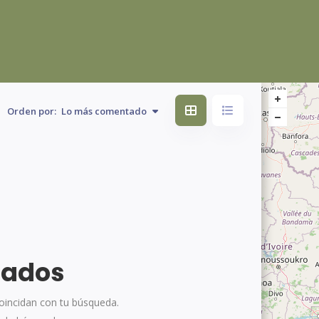
Orden por:
Lo más comentado
tados
oincidan con tu búsqueda.