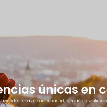
encias únicas en 
ctividades llenas de autenticidad, emoción y sentimien