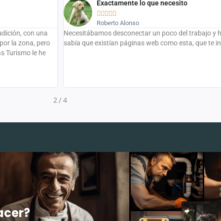
Exactamente lo que necesito





Roberto Alonso
adición, con una
Necesitábamos desconectar un poco del trabajo y hac
por la zona, pero
sabía que existían páginas web como esta, que te 
s Turismo le he
2
4
/
acer?