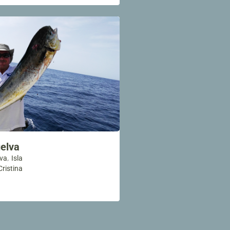
elva
,
va
Isla
Cristina