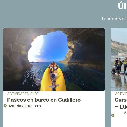
Úl
Tenemos muc
,
ACTIVIDADES
SURF
ACTIVI
Paseos en barco en Cudillero
Curs
,
– Lu
Asturias
Cudillero
A