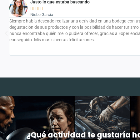
Justo lo que estaba buscando





Niobe García
ro
Siempre había deseado realizar una actividad en una bodega con tr
ra
degustación de sus productos y con la posibilidad de hacer turismo 
nunca encontraba quién me lo pudiera ofrecer, gracias a Experiencia
do
conseguido. Mis mas sinceras felicitaciones.
n
¿Qué actividad te gustaría h