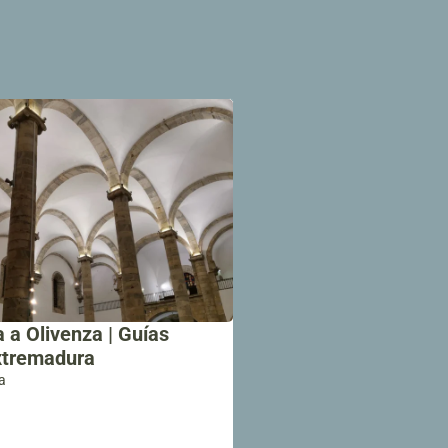
a a Olivenza | Guías
Extremadura
a