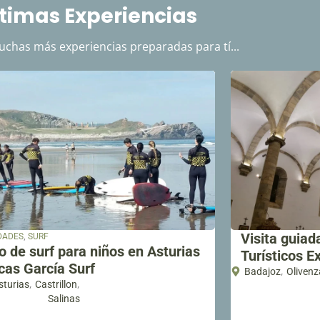
timas Experiencias
has más experiencias preparadas para tí...
,
Visita guiad
DADES
SURF
o de surf para niños en Asturias
Turísticos 
cas García Surf
,
Badajoz
Olivenz
,
,
sturias
Castrillon
Salinas