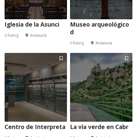
Iglesia de la Asunci
Museo arqueológico
d
0 Rating
Andalucía
0 Rating
Andalucía
1
Centro de Interpreta
La vía verde en Cabr