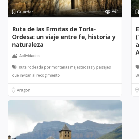
Guardar
Ver
Ruta de las Ermitas de Torla-
E
Ordesa: un viaje entre fe, historia y
(
naturaleza
a
A
Actividades
Ruta rodeada por montañas majestuosas y paisajes
que invitan al recogimiento
B
Aragon