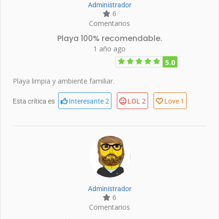
Administrador
6
Comentarios
Playa 100% recomendable.
1 año ago
5.0
Playa limpia y ambiente familiar.
2
2
1
Esta crítica es
Interesante
LOL
Love
Administrador
6
Comentarios