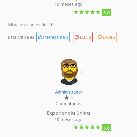
10 meses ago
5.0
Mi valoracion es del 10
0
0
2
Esta crítica es
Interesante
LOL
Love
Administrador
6
Comentarios
Experiencia única
10 meses ago
5.0