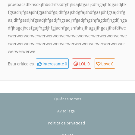
pruebacsdfkhsdkjfhbsdhfskdfghjhsajkfgasjkdfhgajhfdgasdjhk
fgsadhjfgsajdhfgjashdfgsjdhfgajshdgfajshdfgasjdhfgsajdhfg
asjdhfgasdjhfgsadjhfgadjfhgsadjhfgadjfhgshjfagdsfjhgdfjhga
dfjhagajhdsfgajfhgdjhfgjadhfgajshfahsjfhagsjfhgasjfhsfdfwe
rwerwerwerwerwerwerwerwerwrwewerwerwerwerwerwerwe
rwerwerwerwerwerwerwerwerwerwerwerwerwerwerwerwer
werwerwerwe
0
0
0
Esta crítica es
Interesante
LOL
Love
Quiénes somos
Aviso legal
Política de privacidad