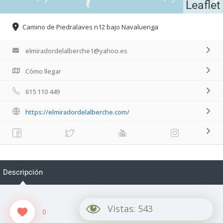
Leaflet
Camino de Piedralaves n12 bajo Navaluenga
elmiradordelalberche1@yahoo.es
Cómo llegar
615 110 449
https://elmiradordelalberche.com/
Descripción
Vistas:
543
0