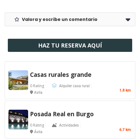
Valora y escribe un comentario
HAZ TU RESERVA AQUÍ
Casas rurales grande
0 Rating
Alquiler casa rural
1.8 km
Avila
Posada Real en Burgo
0 Rating
Actividades
6.7 km
Ávila