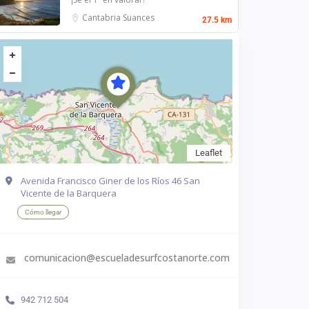
Cantabria
Suances
27.5 km
Leaflet
Avenida Francisco Giner de los Ríos 46 San
Vicente de la Barquera
Cómo llegar
comunicacion@escueladesurfcostanorte.com
942 712 504