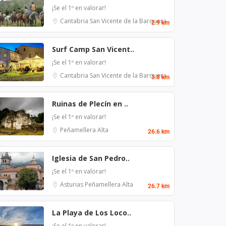
¡Se el 1º en valorar!
Cantabria
San Vicente de la Barquera
2.9 km
Surf Camp San Vicent..
¡Se el 1º en valorar!
Cantabria
San Vicente de la Barquera
3.8 km
Ruinas de Plecín en ..
¡Se el 1º en valorar!
Peñamellera Alta
26.6 km
Iglesia de San Pedro..
¡Se el 1º en valorar!
Asturias
Peñamellera Alta
26.7 km
La Playa de Los Loco..
¡Se el 1º en valorar!