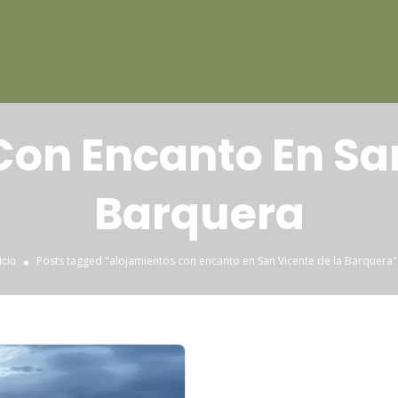
Con Encanto En San
Barquera
Posts tagged "alojamientos con encanto en San Vicente de la Barquera"
icio