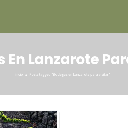
 En Lanzarote Para
Posts tagged "Bodegas en Lanzarote para visitar"
Inicio