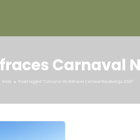
sfraces Carnaval 
Posts tagged "Concurso de disfraces Carnaval Navaluenga 2025"
Inicio