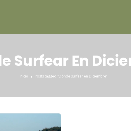
e Surfear En Dici
Posts tagged "Dónde surfear en Diciembre"
Inicio