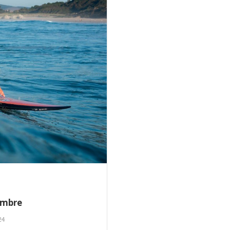
embre
24