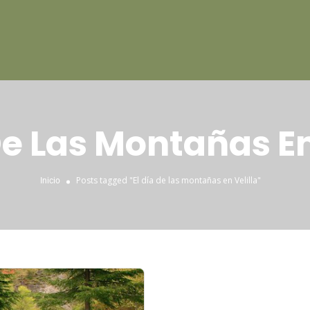
De Las Montañas En
Posts tagged "El día de las montañas en Velilla"
Inicio