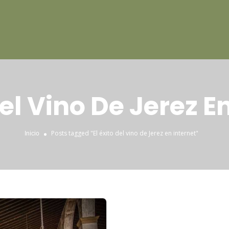
Del Vino De Jerez E
Posts tagged "El éxito del vino de Jerez en internet"
Inicio