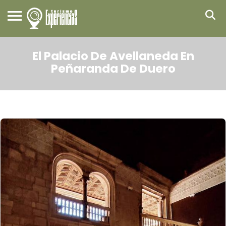
El Palacio De Avellaneda En
Peñaranda De Duero