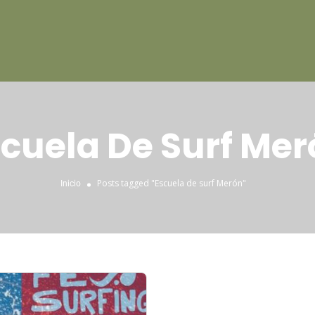
scuela De Surf Mer
Posts tagged "Escuela de surf Merón"
Inicio