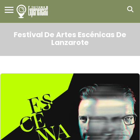
Festival De Artes Escénicas De
Lanzarote