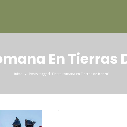
omana En Tierras 
Posts tagged "Fiesta romana en Tierras de Iranzu"
Inicio