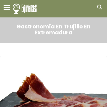
Gastronomía En Trujillo En
Extremadura