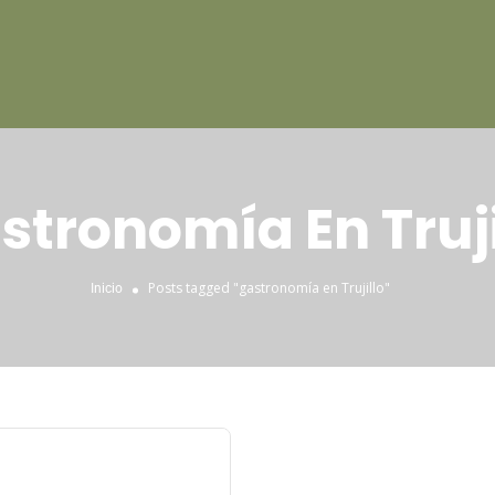
stronomía En Truji
Posts tagged "gastronomía en Trujillo"
Inicio