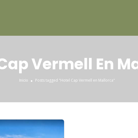
 Cap Vermell En Ma
Posts tagged "Hotel Cap Vermell en Mallorca"
Inicio