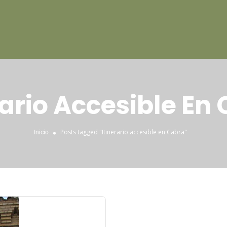
rario Accesible En
Posts tagged "Itinerario accesible en Cabra"
Inicio