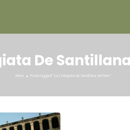
iata De Santillan
Posts tagged "La Colegiata de Santillana del Mar"
Inicio