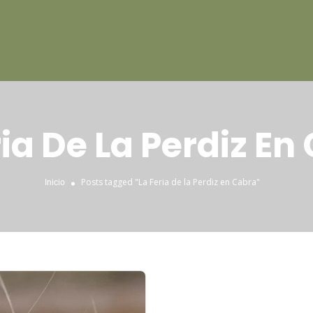
ria De La Perdiz En
Posts tagged "La Feria de la Perdiz en Cabra"
Inicio