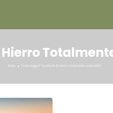
El Hierro Totalment
Posts tagged "La isla de El Hierro totalmente sostenible"
Inicio