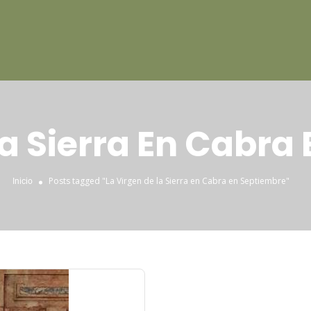
La Sierra En Cabra
Posts tagged "La Virgen de la Sierra en Cabra en Septiembre"
Inicio