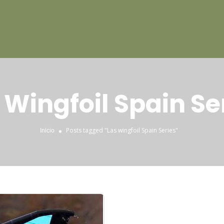
 Wingfoil Spain Se
Posts tagged "Las wingfoil Spain Series"
Inicio