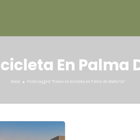
icicleta En Palma 
Posts tagged "Paseo en bicicleta en Palma de Mallorca"
Inicio