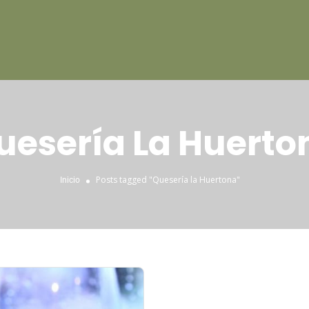
uesería La Huerto
Posts tagged "Quesería la Huertona"
Inicio