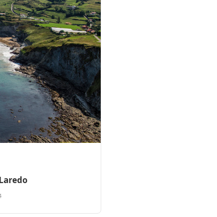
 Laredo
4