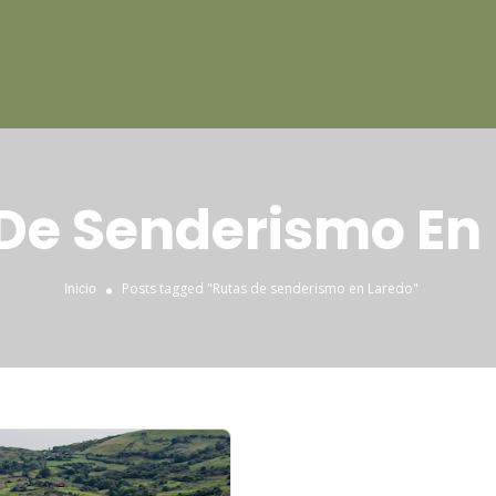
De Senderismo En
Posts tagged "Rutas de senderismo en Laredo"
Inicio