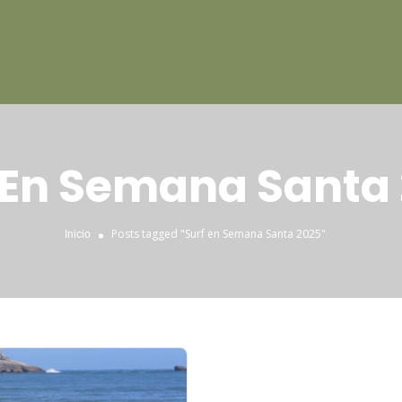
 En Semana Santa
Posts tagged "Surf en Semana Santa 2025"
Inicio