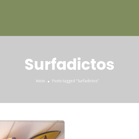
Surfadictos
Posts tagged "Surfadictos"
Inicio