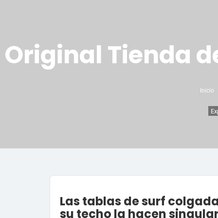
Original Tienda d
Inicio
Ex
Las tablas de surf colgada
su techo la hacen singula