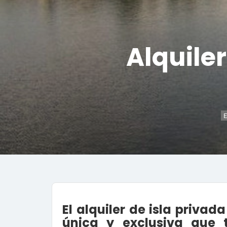
Alquile
E
El alquiler de isla priva
única y exclusiva que 