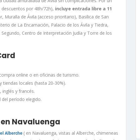
la ciudad amurallada de Ávila sin complicaciones. Por un
€; descuentos por 48h/72h),
incluye entrada libre a 11
 Muralla de Ávila (acceso prioritario), Basílica de San
rio de La Encarnación, Palacio de los Ávila y Tiedra,
Segundo, Centro de Interpretación Judía y Torre de los
Card
 compra online o en oficinas de turismo.
y tiendas locales (hasta 20-30%).
 inglés y francés.
 del período elegido.
s en Navaluenga
( en Navaluenga, vistas al Alberche, chimeneas
del Alberche