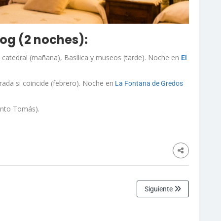
log (2 noches):
 + catedral (mañana), Basílica y museos (tarde). Noche en
El
ada si coincide (febrero). Noche en
La Fontana de Gredos
Santo Tomás).
Siguiente