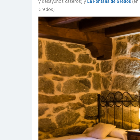
y desayunos caseros) y
(en 
La Fontana de Gredos
Gredos).