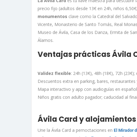
La Ávila Card
es tu llave maestra para descubrir 
precio fijo (adultos desde 13€ en 24h, niños 6,50
monumentos
clave como la Catedral del Salvador,
Vicente, Monasterio de Santo Tomás, Real Monaste
Museo de Ávila, Casa de los Danza, Ermita de San 
Álamos.
Ventajas prácticas Ávila 
Validez flexible
: 24h (13€), 48h (18€), 72h (23€);
Descuentos extra en parking, bares, restaurantes 
Mapa interactivo y app con audioguías en español,
Niños gratis con adulto pagador; caducidad al final
Ávila Card y alojamiento
Une la Ávila Card a pernoctaciones en
El Mirador 