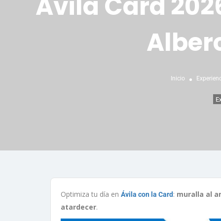
Ávila Card 202
Alber
Inicio
Experienc
E
Optimiza tu día en
:
muralla al 
Ávila con la Card
atardecer
.