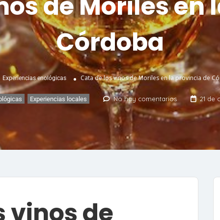
nos de Moriles en 
Córdoba
Cata de los vinos de Moriles en la provincia de C
Experiencias enológicas
No hay comentarios
21 de 
ológicas
,
Experiencias locales
s vinos de