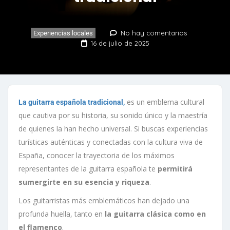
No hay comentarios
Experiencias locales
16 de julio de 2025
es un emblema cultural
La guitarra española tradicional,
que cautiva por su historia, su sonido único y la maestría
de quienes la han hecho universal. Si buscas experiencias
turísticas auténticas y conectadas con la cultura viva de
España, conocer la trayectoria de los máximos
representantes de la guitarra española te
permitirá
sumergirte en su esencia y riqueza
.
Los guitarristas más emblemáticos han dejado una
profunda huella, tanto en
la guitarra clásica como en
el flamenco
.