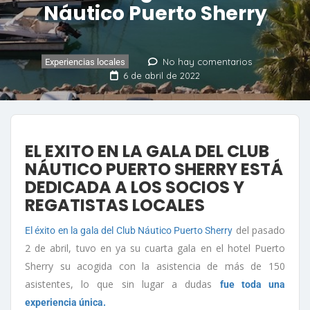
Náutico Puerto Sherry
No hay comentarios
Experiencias locales
6 de abril de 2022
EL EXITO EN LA GALA DEL CLUB
NÁUTICO PUERTO SHERRY ESTÁ
DEDICADA A LOS SOCIOS Y
REGATISTAS LOCALES
del pasado
El éxito en la gala del Club Náutico Puerto Sherry
2 de abril, tuvo en ya su cuarta gala en el hotel Puerto
Sherry su acogida con la asistencia de más de 150
asistentes, lo que sin lugar a dudas
fue toda una
experiencia única.