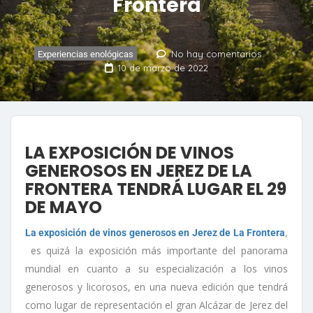
Frontera
No hay comentarios
Experiencias enológicas
10 de marzo de 2022
LA EXPOSICIÓN DE VINOS
GENEROSOS EN JEREZ DE LA
FRONTERA TENDRÁ LUGAR EL 29
DE MAYO
,
La exposición de vinos generosos en Jerez de La Frontera
es quizá la exposición más importante del panorama
mundial en cuanto a su especialización a los vinos
generosos y licorosos, en una nueva edición que tendrá
como lugar de representación el gran Alcázar de Jerez del