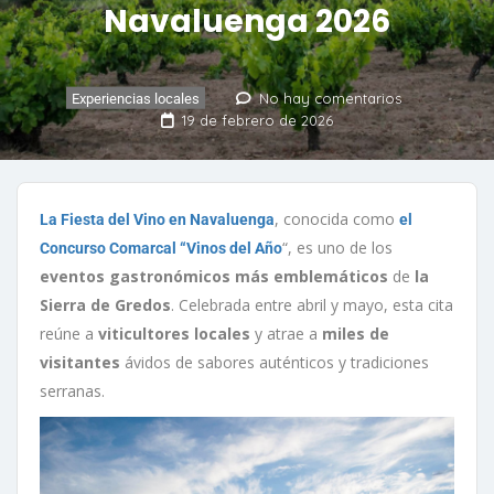
Navaluenga 2026
No hay comentarios
Experiencias locales
19 de febrero de 2026
, conocida como
La Fiesta del Vino en Navaluenga
el
“, es uno de los
Concurso Comarcal “Vinos del Año
eventos gastronómicos más emblemáticos
de
la
Sierra de Gredos
. Celebrada entre abril y mayo, esta cita
reúne a
viticultores locales
y atrae a
miles de
visitantes
ávidos de sabores auténticos y tradiciones
serranas.