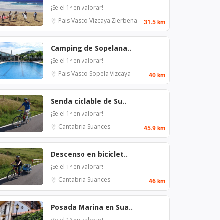
¡Se el 1º en valorar!
Pais Vasco
Vizcaya
Zierbena
31.5 km
Camping de Sopelana..
¡Se el 1º en valorar!
Pais Vasco
Sopela
Vizcaya
40 km
Senda ciclable de Su..
¡Se el 1º en valorar!
Cantabria
Suances
45.9 km
Descenso en biciclet..
¡Se el 1º en valorar!
Cantabria
Suances
46 km
Posada Marina en Sua..
¡Se el 1º en valorar!