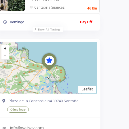
Cantabria
Suances
46 km
Domingo
Day Off
Show All Timings
Leaflet
Plaza de la Concordia n4 39740 Santoña
Cómo llegar
info@watsay.com