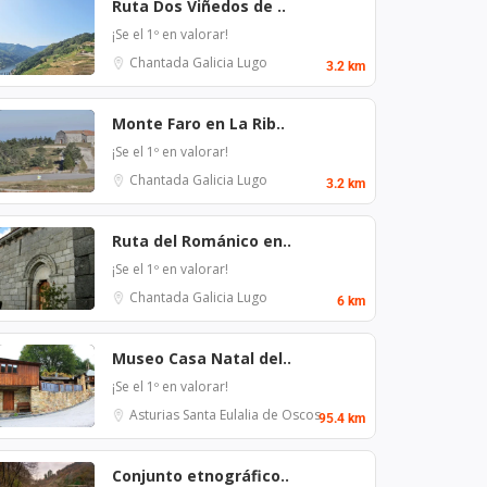
Ruta Dos Viñedos de ..
¡Se el 1º en valorar!
Chantada
Galicia
Lugo
3.2 km
Monte Faro en La Rib..
¡Se el 1º en valorar!
Chantada
Galicia
Lugo
3.2 km
Ruta del Románico en..
¡Se el 1º en valorar!
Chantada
Galicia
Lugo
6 km
Museo Casa Natal del..
¡Se el 1º en valorar!
Asturias
Santa Eulalia de Oscos
95.4 km
Conjunto etnográfico..