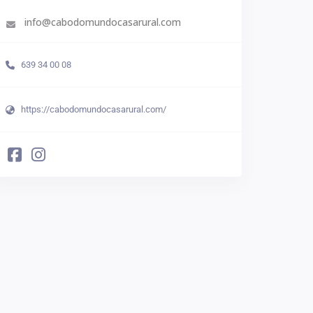
info@cabodomundocasarural.com
639 34 00 08
https://cabodomundocasarural.com/