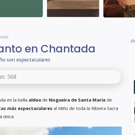
ntada
¡S
canto en Chantada
iño son espectaculares
as:
568
da en la bella
aldea
de
Nogueira de Santa María
de
tas más espectaculares
al Miño de toda la Ribeira Sacra
a única.