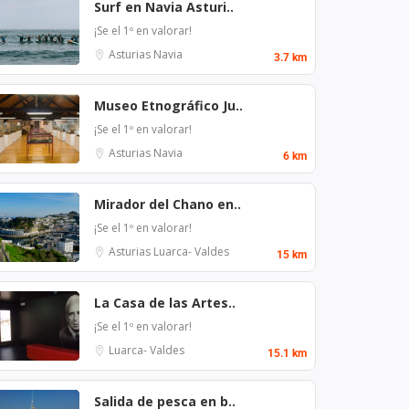
Surf en Navia Asturi..
¡Se el 1º en valorar!
Asturias
Navia
3.7 km
Museo Etnográfico Ju..
¡Se el 1º en valorar!
Asturias
Navia
6 km
Mirador del Chano en..
¡Se el 1º en valorar!
Asturias
Luarca- Valdes
15 km
La Casa de las Artes..
¡Se el 1º en valorar!
Luarca- Valdes
15.1 km
Salida de pesca en b..