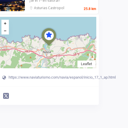
¡Se el 1º en valorar!
Asturias
Castropol
25.8 km
Leaflet
https://www.naviaturismo.com/navia/espanol/inicio_17_1_ap.html