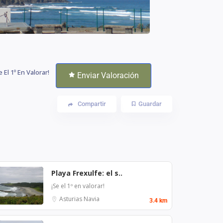
e El 1º En Valorar!
Enviar Valoración
Compartir
Guardar
Playa Frexulfe: el s..
¡Se el 1º en valorar!
Asturias
Navia
3.4 km