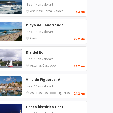
¡Se el 1º en valorar!
Asturias
Luarca- Valdes
15.3 km
Playa de Penarronda..
¡Se el 1º en valorar!
Castropol
22.2 km
Ría del Eo..
¡Se el 1º en valorar!
Asturias
Castropol
24.2 km
Villa de Figueras, A..
¡Se el 1º en valorar!
Asturias
Castropol
Figueras
24.2 km
Casco histórico Cast..