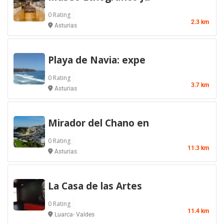
0 Rating
2.3 km
Asturias
Playa de Navia: expe
0 Rating
3.7 km
Asturias
Mirador del Chano en
0 Rating
11.3 km
Asturias
La Casa de las Artes
0 Rating
11.4 km
Luarca- Valdes