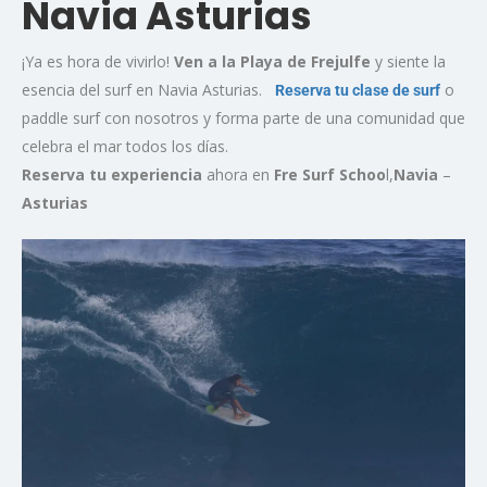
Navia Asturias
¡Ya es hora de vivirlo!
Ven a la Playa de Frejulfe
y siente la
esencia del surf en Navia Asturias.
o
Reserva tu clase de surf
paddle surf con nosotros y forma parte de una comunidad que
celebra el mar todos los días.
Reserva tu experiencia
ahora en
Fre Surf Schoo
l,
Navia
–
Asturias