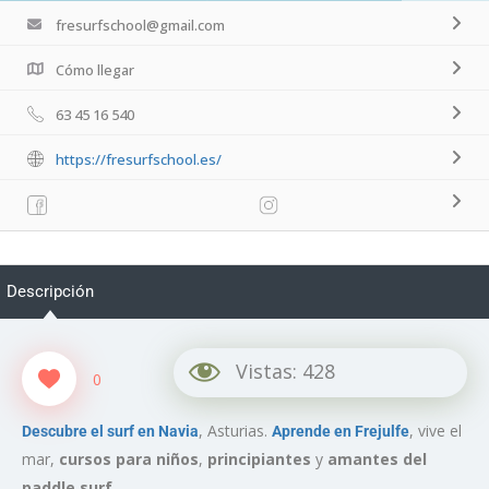
fresurfschool@gmail.com
Cómo llegar
63 45 16 540
https://fresurfschool.es/
Descripción
Vistas:
428
0
, Asturias.
, vive el
Descubre el surf en Navia
Aprende en Frejulfe
mar,
cursos para niños
,
principiantes
y
amantes del
paddle surf
.