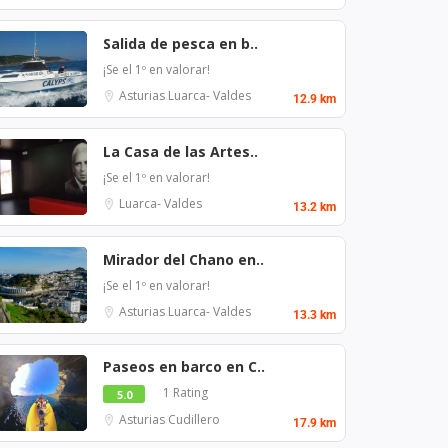
Salida de pesca en b..
¡Se el 1º en valorar!
Asturias
Luarca- Valdes
12.9 km
La Casa de las Artes..
¡Se el 1º en valorar!
Luarca- Valdes
13.2 km
Mirador del Chano en..
¡Se el 1º en valorar!
Asturias
Luarca- Valdes
13.3 km
Paseos en barco en C..
1 Rating
5.0
Asturias
Cudillero
17.9 km