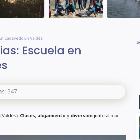
 En Cadavedo En Valdés
¡S
ias: Escuela en
és
as:
347
(Valdés).
Clases
,
alojamiento
y
diversión
junto al mar