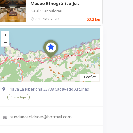
Museo Etnográfico Ju..
¡Se el 1º en valorar!
Asturias
Navia
22.3 km
Leaflet
Playa La Ribeirona 33788 Cadavedo Asturias
Cómo llegar
sundanceoldrider@hotmail.com