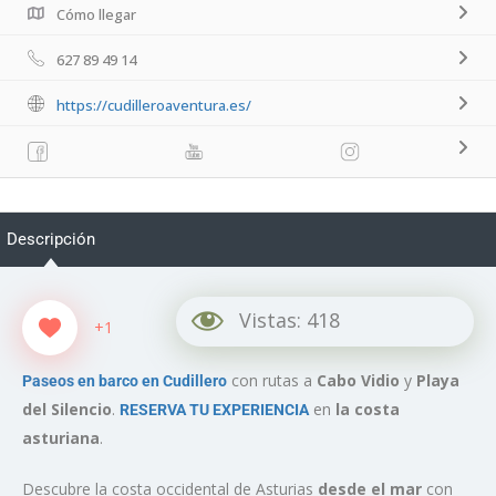
Cómo llegar
627 89 49 14
https://cudilleroaventura.es/
Descripción
Vistas:
418
+1
con rutas a
Cabo Vidio
y
Playa
Paseos en barco en Cudillero
del Silencio
.
en
la costa
RESERVA TU EXPERIENCIA
asturiana
.
Descubre la costa occidental de Asturias
desde el mar
con