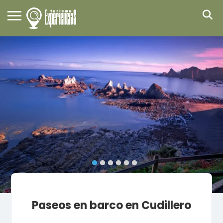
Paseos en barco en Cudillero