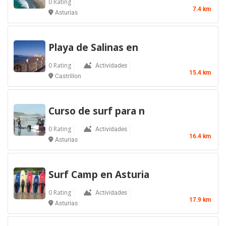
0 Rating
7.4 km
Asturias
Playa de Salinas en
0 Rating
Actividades
15.4 km
Castrillon
Curso de surf para n
0 Rating
Actividades
16.4 km
Asturias
Surf Camp en Asturia
0 Rating
Actividades
17.9 km
Asturias