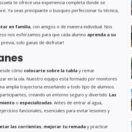
 escuela te ofrece una experiencia completa donde se
bre. Ya seas principiante o busques perfeccionar tu técnica,
.
utar en familia
, con amigos o de manera individual. Nos
or eso nos esforzamos para que cada alumno
aprenda a su
a previa, solo ganas de disfrutar!
lanes
desde cómo
colocarte sobre la tabla
y remar
nzar en la ola. Nuestro equipo está formado por monitores
 una amplia trayectoria enseñando a todo tipo de alumnos.
 participantes, creando un entorno seguro y divertido.
Las
miento
o
especializadas
. Antes de entrar al agua,
ejercicios funcionales, esenciales para evitar lesiones y
etar las corrientes
,
mejorar tu remada
y practicar