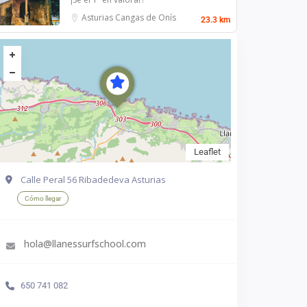
Asturias
Cangas de Onís
23.3 km
Leaflet
Calle Peral 56 Ribadedeva Asturias
Cómo llegar
hola@llanessurfschool.com
650 741 082