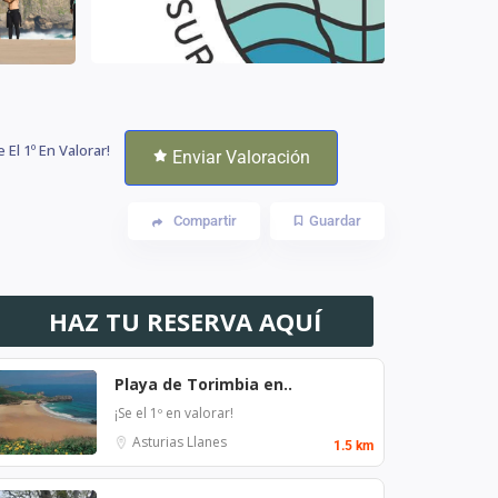
e El 1º En Valorar!
Enviar Valoración
Compartir
Guardar
HAZ TU RESERVA AQUÍ
Playa de Torimbia en..
¡Se el 1º en valorar!
Asturias
Llanes
1.5 km