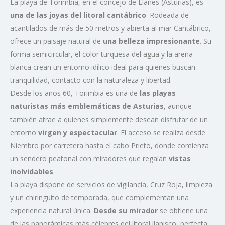
La playa de Torimbia, en el concejo de Llanes (Asturias), es
una de las joyas del litoral cantábrico
. Rodeada de
acantilados de más de 50 metros y abierta al mar Cantábrico,
ofrece un paisaje natural de
una belleza impresionante
. Su
forma semicircular, el color turquesa del agua y la arena
blanca crean un entorno idílico ideal para quienes buscan
tranquilidad, contacto con la naturaleza y libertad.
Desde los años 60, Torimbia es una de
las playas
naturistas más emblemáticas de Asturias
, aunque
también atrae a quienes simplemente desean disfrutar de un
entorno
virgen y espectacular
. El acceso se realiza desde
Niembro por carretera hasta el cabo Prieto, donde comienza
un sendero peatonal con miradores que regalan
vistas
inolvidables
.
La playa dispone de servicios de vigilancia, Cruz Roja, limpieza
y un chiringuito de temporada, que complementan una
experiencia natural única.
Desde su mirador
se obtiene una
de las panorámicas más célebres del litoral llanisco, perfecta