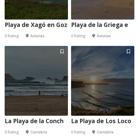
Playa de Xagó en Goz
Playa de la Griega e
1
0 Rating
0 Rating
Asturias
Asturias
La Playa de la Conch
La Playa de Los Loco
0 Rating
0 Rating
Cantabria
Cantabria