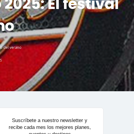
025: El festival
no
co del verano
25
Suscríbete a nuestro newsletter y
recibe cada mes los mejores planes,