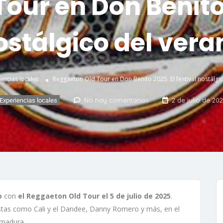
our en Don Benito 2
ostálgico del vera
Reggaeton Old Tour en Don Benito 2025: El festival nostálgi
iencias locales
No hay comentarios
2 de julio de 20
Experiencias locales
o
con
el Reggaeton Old Tour el 5 de julio de 2025
.
tistas como Cali y el Dandee, Danny Romero y más, en el
emadura.