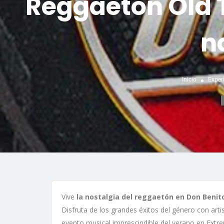
Reggaeton Old T
n
Inicio
Exper
Vive
la nostalgia del reggaetón en Don Benit
Disfruta de los grandes éxitos del género con ar
evento musical imprescindible del verano en Extr