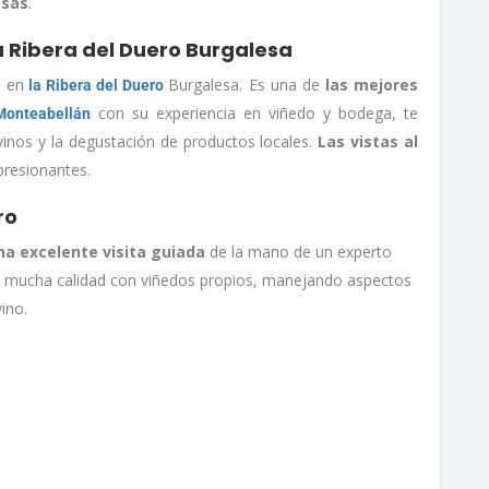
osas
.
a Ribera del Duero Burgalesa
s
en
Burgalesa. Es una de
las mejores
la Ribera del Duero
con su experiencia en viñedo y bodega, te
onteabellán
vinos y la degustación de productos locales.
Las vistas al
presionantes.
ro
a excelente visita guiada
de la mano de un experto
de mucha calidad con viñedos propios, manejando aspectos
ino.